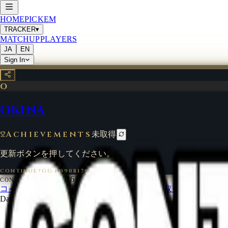
HOME
PICKEM
TRACKER
▾
MATCHUP
PLAYERS
JA
EN
Sign In
O
OKINA
Achievements
未取得
更新ボタンを押してください。
CONTINUE?GG
·
FD90B179
©
2026
CONTINUE?GG
コインについて
利用規約
お問い合わせ
特定商取引法に基づく
Data from
start.gg