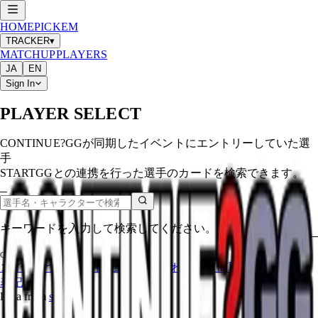
HOME
PICKEM
TRACKER
▾
MATCHUP
PLAYERS
JA
EN
Sign In
PLAYER SELECT
CONTINUE?GGが同期したイベントにエントリーしていた選
手
STARTGGとの連携を行った選手のカードを検索できます。
キーワードを入力して検索してください。
©
2026
CONTINUE?GG
コインについて
利用規約
お問い合わせ
特定商取引法に基づく
表記
Data from
start.gg