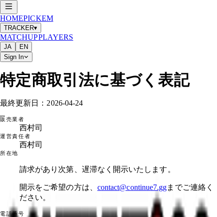
HOME
PICKEM
TRACKER
▾
MATCHUP
PLAYERS
JA
EN
Sign In
特定商取引法に基づく表記
最終更新日：
2026-04-24
販売業者
西村司
運営責任者
西村司
所在地
請求があり次第、遅滞なく開示いたします。
開示をご希望の方は、
contact@continue7.gg
までご連絡く
ださい。
電話番号