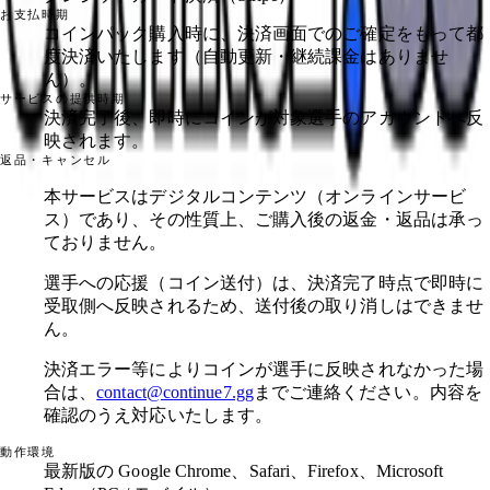
お支払時期
コインパック購入時に、決済画面でのご確定をもって都
度決済いたします（自動更新・継続課金はありませ
ん）。
サービスの提供時期
決済完了後、即時にコインが対象選手のアカウントへ反
映されます。
返品・キャンセル
本サービスはデジタルコンテンツ（オンラインサービ
ス）であり、その性質上、ご購入後の返金・返品は承っ
ておりません。
選手への応援（コイン送付）は、決済完了時点で即時に
受取側へ反映されるため、送付後の取り消しはできませ
ん。
決済エラー等によりコインが選手に反映されなかった場
合は、
contact@continue7.gg
までご連絡ください。内容を
確認のうえ対応いたします。
動作環境
最新版の Google Chrome、Safari、Firefox、Microsoft