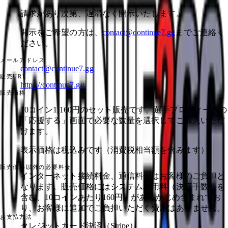
請求があり次第、遅滞なく開示いたします。
開示をご希望の方は、
contact@continue7.gg
までご連絡く
ださい。
メールアドレス
contact@continue7.gg
販売URL
https://continue7.gg
販売価格
10コイン1,160円のセット販売です。選手プロフィールの
「応援する」画面で必要な数量を選択してご購入いただ
けます。
表示価格は税込みです（消費税相当額を含みます）。
販売価格以外の必要料金
インターネット接続料金、通信料金はお客様のご負担と
なります。販売価格にはシステム利用料（決済手数料を
含む、10コインあたり160円）があらかじめ含まれてお
り、お客様に追加でご負担いただく費用はありません。
お支払方法
クレジットカード決済（Stripe）