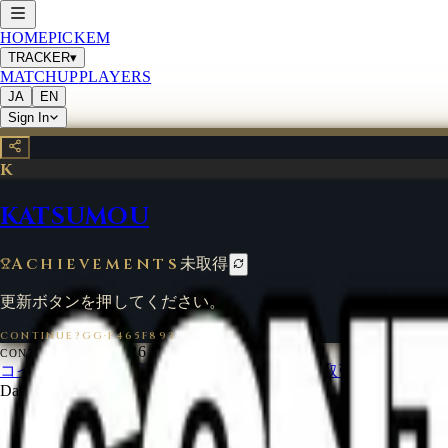
HOME
PICKEM
TRACKER
▾
MATCHUP
PLAYERS
JA
EN
Sign In
K
KATSUMOU
Achievements
未取得
更新ボタンを押してください。
CONTINUE?GG
·
F465F893
©
2026
CONTINUE?GG
コインについて
利用規約
お問い合わせ
特定商取引法に基づく
Data from
start.gg