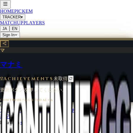
HOME
PICKEM
TRACKER
▾
MATCHUP
PLAYERS
JA
EN
Sign In
マ
マナミ
Achievements
未取得
更新ボタンを押してください。
CONTINUE?GG
·
E76DAEC6
©
2026
CONTINUE?GG
コインについて
利用規約
お問い合わせ
特定商取引法に基づく
表記
Data from
start.gg