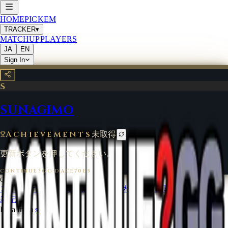
HOME
PICKEM
TRACKER
▾
MATCHUP
PLAYERS
JA
EN
Sign In
S
SUNAGIMO
Achievements
未取得
更新ボタンを押してください。
CONTINUE?GG
·
DACE70E5
©
2026
CONTINUE?GG
コインについて
利用規約
お問い合わせ
特定商取引法に基づく
表記
Data from
start.gg