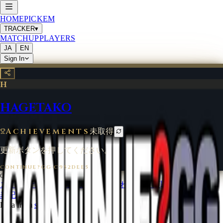
HOME
PICKEM
TRACKER
▾
MATCHUP
PLAYERS
JA
EN
Sign In
H
HAGETAKO
Achievements
未取得
更新ボタンを押してください。
CONTINUE?GG
·
C952DEE5
©
2026
CONTINUE?GG
コインについて
利用規約
お問い合わせ
特定商取引法に基づく
表記
Data from
start.gg