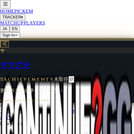
HOME
PICKEM
TRACKER
▾
MATCHUP
PLAYERS
JA
EN
Sign In
ヤ
ヤマグチ
Achievements
未取得
更新ボタンを押してください。
CONTINUE?GG
·
C71FF85B
©
2026
CONTINUE?GG
コインについて
利用規約
お問い合わせ
特定商取引法に基づく
表記
Data from
start.gg