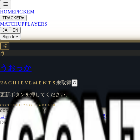
HOME
PICKEM
TRACKER
▾
MATCHUP
PLAYERS
JA
EN
Sign In
う
うおっか
Achievements
未取得
更新ボタンを押してください。
CONTINUE?GG
·
BE6DEA3B
©
2026
CONTINUE?GG
コインについて
利用規約
お問い合わせ
特定商取引法に基づく
Data from
start.gg