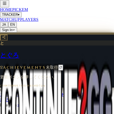
HOME
PICKEM
TRACKER
▾
MATCHUP
PLAYERS
JA
EN
Sign In
と
とぐろ
Achievements
未取得
更新ボタンを押してください。
CONTINUE?GG
·
B650D72A
©
2026
CONTINUE?GG
コインについて
利用規約
お問い合わせ
特定商取引法に基づく
表記
Data from
start.gg