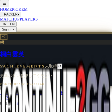
HOME
PICKEM
TRACKER
▾
MATCHUP
PLAYERS
JA
EN
Sign In
桐
桐白雲英
Achievements
未取得
更新ボタンを押してください。
CONTINUE?GG
·
B5A0326B
©
2026
CONTINUE?GG
コインについて
利用規約
お問い合わせ
特定商取引法に基づく
表記
Data from
start.gg