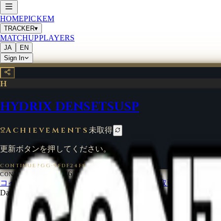
HOME
PICKEM
TRACKER
▾
MATCHUP
PLAYERS
JA
EN
Sign In
H
HYDRIX DENSETSUSP
Achievements
未取得
更新ボタンを押してください。
CONTINUE?GG
·
9FDF24FF
©
2026
CONTINUE?GG
コインについて
利用規約
お問い合わせ
特定商取引法に基づく
Data from
start.gg