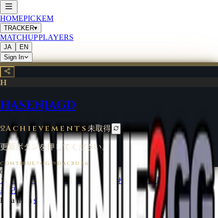
HOME
PICKEM
TRACKER
▾
MATCHUP
PLAYERS
JA
EN
Sign In
H
HASENJAGD
Achievements
未取得
更新ボタンを押してください。
CONTINUE?GG
·
9DACBD86
©
2026
CONTINUE?GG
コインについて
利用規約
お問い合わせ
特定商取引法に基づく
表記
Data from
start.gg