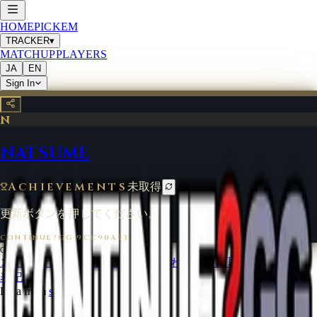
HOME
PICKEM
TRACKER
▾
MATCHUP
PLAYERS
JA
EN
Sign In
N
NATSUME
Achievements
未取得
更新ボタンを押してください。
CONTINUE?GG
·
9CC90A53
©
2026
CONTINUE?GG
コインについて
利用規約
お問い合わせ
特定商取引法に基づく
表記
Data from
start.gg