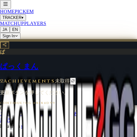
HOME
PICKEM
TRACKER
▾
MATCHUP
PLAYERS
JA
EN
Sign In
ぱ
ぱっくまん
Achievements
未取得
更新ボタンを押してください。
CONTINUE?GG
·
48F84D99
©
2026
CONTINUE?GG
コインについて
利用規約
お問い合わせ
特定商取引法に基づく
表記
Data from
start.gg