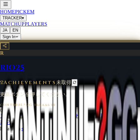
HOME
PICKEM
TRACKER
▾
MATCHUP
PLAYERS
JA
EN
Sign In
R
RIO25
Achievements
未取得
更新ボタンを押してください。
CONTINUE?GG
·
36EAA630
©
2026
CONTINUE?GG
コインについて
利用規約
お問い合わせ
特定商取引法に基づく
表記
Data from
start.gg