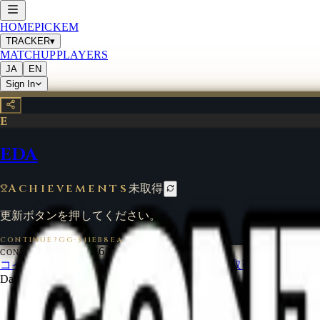
HOME
PICKEM
TRACKER
▾
MATCHUP
PLAYERS
JA
EN
Sign In
E
EDA
Achievements
未取得
更新ボタンを押してください。
CONTINUE?GG
·
311EB8EA
©
2026
CONTINUE?GG
コインについて
利用規約
お問い合わせ
特定商取引法に基づく
Data from
start.gg