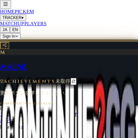
HOME
PICKEM
TRACKER
▾
MATCHUP
PLAYERS
JA
EN
Sign In
M
MALMI
Achievements
未取得
更新ボタンを押してください。
CONTINUE?GG
·
2EE1420A
©
2026
CONTINUE?GG
コインについて
利用規約
お問い合わせ
特定商取引法に基づく
表記
Data from
start.gg