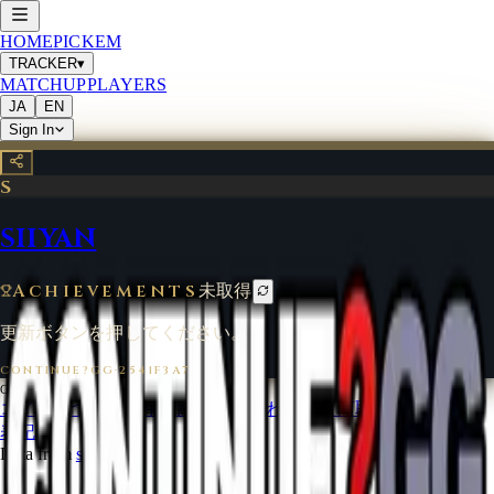
HOME
PICKEM
TRACKER
▾
MATCHUP
PLAYERS
JA
EN
Sign In
S
SIIYAN
Achievements
未取得
更新ボタンを押してください。
CONTINUE?GG
·
2541F3A7
©
2026
CONTINUE?GG
コインについて
利用規約
お問い合わせ
特定商取引法に基づく
表記
Data from
start.gg