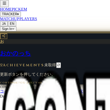
HOME
PICKEM
TRACKER
▾
MATCHUP
PLAYERS
JA
EN
Sign In
お
おかのっち
Achievements
未取得
更新ボタンを押してください。
CONTINUE?GG
·
22F27F4B
©
2026
CONTINUE?GG
コインについて
利用規約
お問い合わせ
特定商取引法に基づく
Data from
start.gg