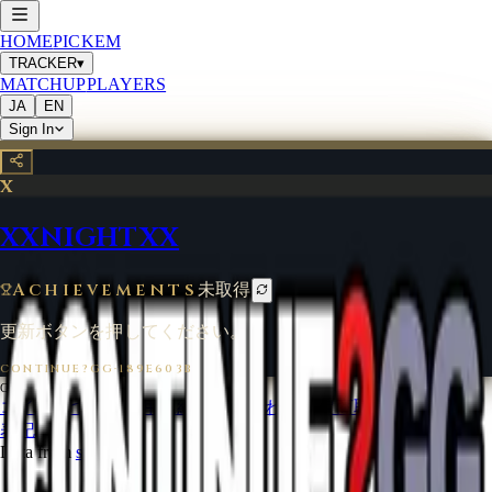
HOME
PICKEM
TRACKER
▾
MATCHUP
PLAYERS
JA
EN
Sign In
X
XXNIGHTXX
Achievements
未取得
更新ボタンを押してください。
CONTINUE?GG
·
189E603B
©
2026
CONTINUE?GG
コインについて
利用規約
お問い合わせ
特定商取引法に基づく
表記
Data from
start.gg