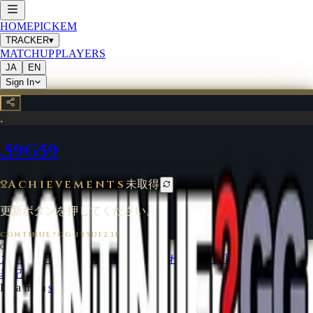
HOME
PICKEM
TRACKER
▾
MATCHUP
PLAYERS
JA
EN
Sign In
.
.59G59
Achievements
未取得
更新ボタンを押してください。
CONTINUE?GG
·
135DF23F
©
2026
CONTINUE?GG
コインについて
利用規約
お問い合わせ
特定商取引法に基づく
表記
Data from
start.gg