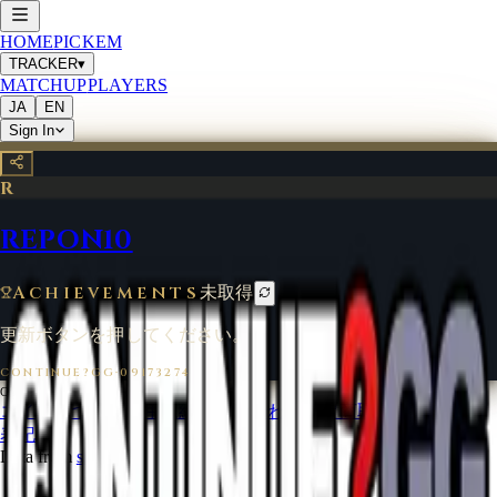
HOME
PICKEM
TRACKER
▾
MATCHUP
PLAYERS
JA
EN
Sign In
R
REPON10
Achievements
未取得
更新ボタンを押してください。
CONTINUE?GG
·
09173274
©
2026
CONTINUE?GG
コインについて
利用規約
お問い合わせ
特定商取引法に基づく
表記
Data from
start.gg