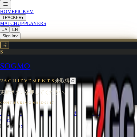
HOME
PICKEM
TRACKER
▾
MATCHUP
PLAYERS
JA
EN
Sign In
S
SOGMO
Achievements
未取得
更新ボタンを押してください。
CONTINUE?GG
·
08ED0147
©
2026
CONTINUE?GG
コインについて
利用規約
お問い合わせ
特定商取引法に基づく
表記
Data from
start.gg