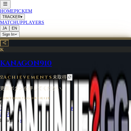
HOME
PICKEM
TRACKER
▾
MATCHUP
PLAYERS
JA
EN
Sign In
K
KANAGON910
Achievements
未取得
更新ボタンを押してください。
CONTINUE?GG
·
0851E12B
©
2026
CONTINUE?GG
コインについて
利用規約
お問い合わせ
特定商取引法に基づく
表記
Data from
start.gg