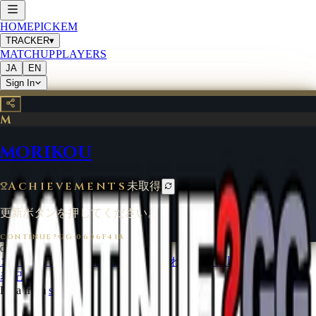
HOME
PICKEM
TRACKER
▾
MATCHUP
PLAYERS
JA
EN
Sign In
M
MORIKOU
Achievements
未取得
更新ボタンを押してください。
CONTINUE?GG
·
0606F418
©
2026
CONTINUE?GG
コインについて
利用規約
お問い合わせ
特定商取引法に基づく
表記
Data from
start.gg