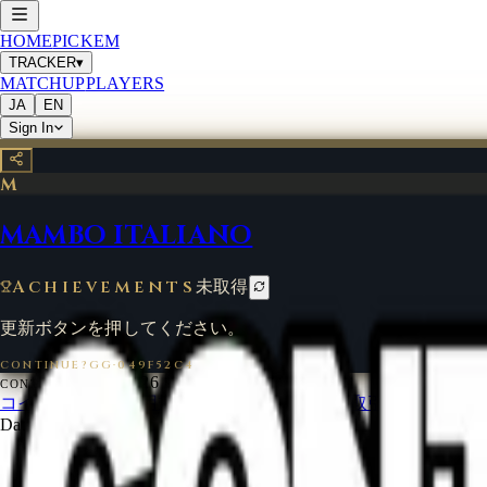
HOME
PICKEM
TRACKER
▾
MATCHUP
PLAYERS
JA
EN
Sign In
M
MAMBO ITALIANO
Achievements
未取得
更新ボタンを押してください。
CONTINUE?GG
·
049F52C4
©
2026
CONTINUE?GG
コインについて
利用規約
お問い合わせ
特定商取引法に基づく
Data from
start.gg